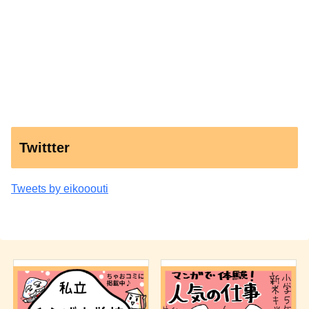
Twittter
Tweets by eikooouti