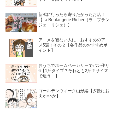
新潟に行ったら寄りたかったお店！
【La Boulangerie Richer（ラ ブラン
ジェ リシェ）】
アニメを観ない人に おすすめのアニ
メ5選！その２【各作品のおすすめポ
イント】
おうちでホームベーカリーでパン作り
6【1斤タイプ？それとも2斤？サイズ
で迷う！】
ゴールデンウィーク山形編【夕飯はお
肉か○○か】