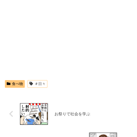
食べ物
＃日々
お祭りで社会を学ぶ