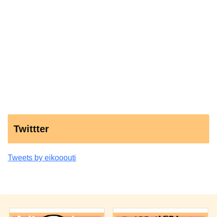
Twittter
Tweets by eikooouti