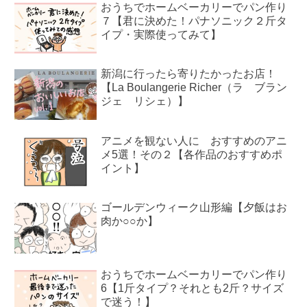
おうちでホームベーカリーでパン作り
７【君に決めた！パナソニック２斤タ
イプ・実際使ってみて】
新潟に行ったら寄りたかったお店！
【La Boulangerie Richer（ラ ブラン
ジェ リシェ）】
アニメを観ない人に おすすめのアニ
メ5選！その２【各作品のおすすめポ
イント】
ゴールデンウィーク山形編【夕飯はお
肉か○○か】
おうちでホームベーカリーでパン作り
6【1斤タイプ？それとも2斤？サイズ
で迷う！】