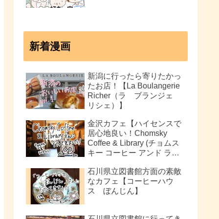
新着漫画
新潟に行ったら寄りたかっ
たお店！【La Boulangerie
Richer（ラ ブランジェ
リシェ）】
金沢カフェ【ハイセンスで
居心地良い！Chomsky
Coffee & Library (チョムス
キー コーヒー アンド ライ
ブラリー)】
石川県立図書館方面の素敵
なカフェ【コーヒーハウ
ス ぼんじん】
石川県立図書館に行ってき