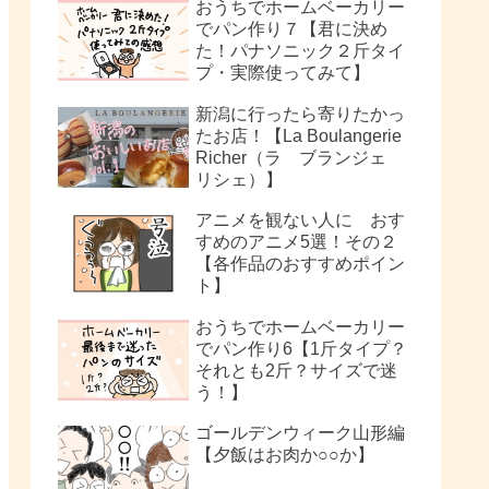
おうちでホームベーカリー
でパン作り７【君に決め
た！パナソニック２斤タイ
プ・実際使ってみて】
新潟に行ったら寄りたかっ
たお店！【La Boulangerie
Richer（ラ ブランジェ
リシェ）】
アニメを観ない人に おす
すめのアニメ5選！その２
【各作品のおすすめポイン
ト】
おうちでホームベーカリー
でパン作り6【1斤タイプ？
それとも2斤？サイズで迷
う！】
ゴールデンウィーク山形編
【夕飯はお肉か○○か】