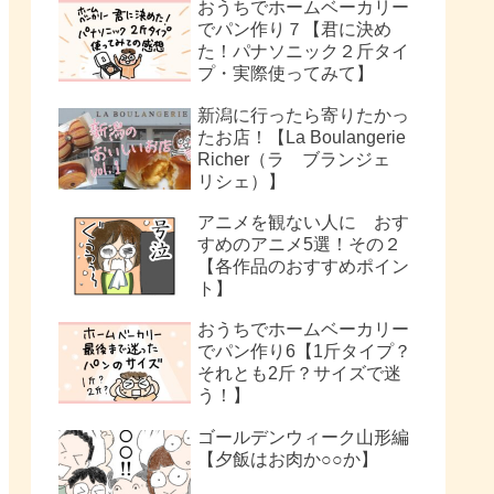
おうちでホームベーカリー
でパン作り７【君に決め
た！パナソニック２斤タイ
プ・実際使ってみて】
新潟に行ったら寄りたかっ
たお店！【La Boulangerie
Richer（ラ ブランジェ
リシェ）】
アニメを観ない人に おす
すめのアニメ5選！その２
【各作品のおすすめポイン
ト】
おうちでホームベーカリー
でパン作り6【1斤タイプ？
それとも2斤？サイズで迷
う！】
ゴールデンウィーク山形編
【夕飯はお肉か○○か】