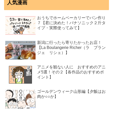
人気漫画
おうちでホームベーカリーでパン作り
７【君に決めた！パナソニック２斤タ
イプ・実際使ってみて】
新潟に行ったら寄りたかったお店！
【La Boulangerie Richer（ラ ブラン
ジェ リシェ）】
アニメを観ない人に おすすめのアニ
メ5選！その２【各作品のおすすめポ
イント】
ゴールデンウィーク山形編【夕飯はお
肉か○○か】