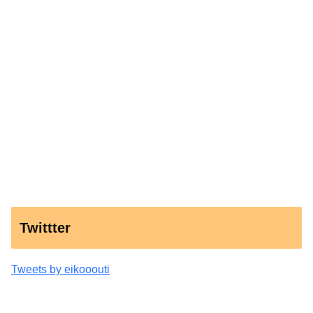
Twittter
Tweets by eikooouti